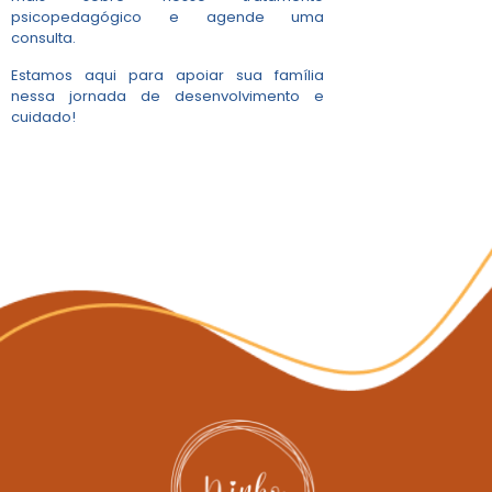
psicopedagógico e agende uma
consulta.
Estamos aqui para apoiar sua família
nessa jornada de desenvolvimento e
cuidado!