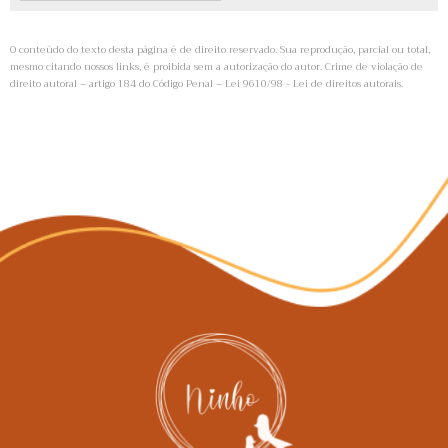
O conteúdo do texto desta página é de direito reservado. Sua reprodução, parcial ou total,
mesmo citando nossos links, é proibida sem a autorização do autor. Crime de violação de
direito autoral – artigo 184 do Código Penal –
Lei 9610/98 - Lei de direitos autorais
.