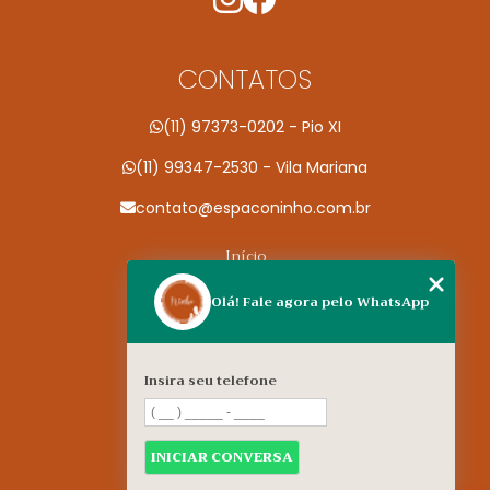
CONTATOS
(11) 97373-0202 - Pio XI
(11) 99347-2530 - Vila Mariana
contato@espaconinho.com.br
Início
Conheça a Espaço Ninho
Olá! Fale agora pelo WhatsApp
Especialidades
Contato
Insira seu telefone
Nossas unidades
Informações
INICIAR CONVERSA
Mapa do site