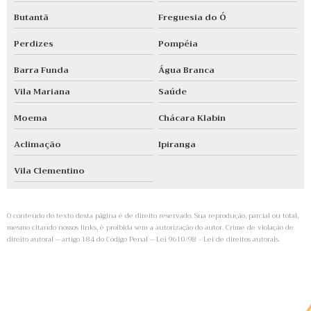
Butantã
Freguesia do Ó
Perdizes
Pompéia
Barra Funda
Água Branca
Vila Mariana
Saúde
Moema
Chácara Klabin
Aclimação
Ipiranga
Vila Clementino
O conteúdo do texto desta página é de direito reservado. Sua reprodução, parcial ou total,
mesmo citando nossos links, é proibida sem a autorização do autor. Crime de violação de
direito autoral – artigo 184 do Código Penal –
Lei 9610/98 - Lei de direitos autorais
.