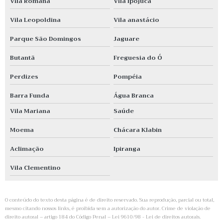
Vila Romana
Vila Ipojuca
Vila Leopoldina
Vila anastácio
Parque São Domingos
Jaguare
Butantã
Freguesia do Ó
Perdizes
Pompéia
Barra Funda
Água Branca
Vila Mariana
Saúde
Moema
Chácara Klabin
Aclimação
Ipiranga
Vila Clementino
O conteúdo do texto desta página é de direito reservado. Sua reprodução, parcial ou total,
mesmo citando nossos links, é proibida sem a autorização do autor. Crime de violação de
direito autoral – artigo 184 do Código Penal –
Lei 9610/98 - Lei de direitos autorais
.