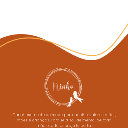
Carinhosamente pensado para acolher futuras mães,
mães e crianças. Porque a saúde mental de toda
mãe e toda criança importa.