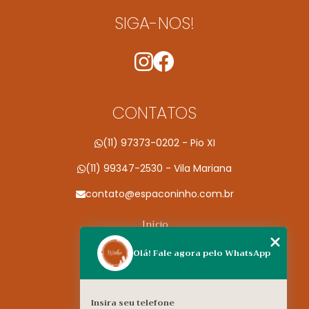
SIGA-NOS!
CONTATOS
(11) 97373-0202 - Pio XI
(11) 99347-2530 - Vila Mariana
contato@espaconinho.com.br
Início
Conheça a Espaço Ninho
Olá! Fale agora pelo WhatsApp
Especialidades
Contato
Insira seu telefone