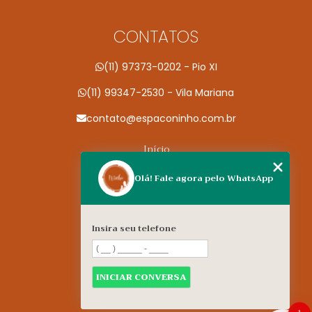
CONTATOS
(11) 97373-0202 - Pio XI
(11) 99347-2530 - Vila Mariana
contato@espaconinho.com.br
Início
Conheça a Espaço Ninho
Olá! Fale agora pelo WhatsApp
Especialidades
Contato
Insira seu telefone
Nossas unidades
Informações
INICIAR CONVERSA
Mapa do site