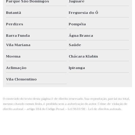
Parque São Domingos
Jaguare
Butantã
Freguesia do Ó
Perdizes
Pompéia
Barra Funda
Água Branca
Vila Mariana
Saúde
Moema
Chácara Klabin
Aclimação
Ipiranga
Vila Clementino
O conteúdo do texto desta página é de direito reservado. Sua reprodução, parcial ou total,
mesmo citando nossos links, é proibida sem a autorização do autor. Crime de violação de
direito autoral – artigo 184 do Código Penal –
Lei 9610/98 - Lei de direitos autorais
.