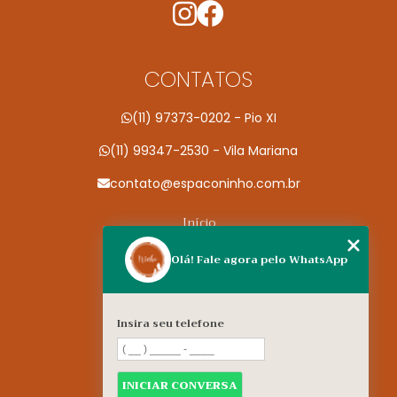
CONTATOS
(11) 97373-0202 - Pio XI
(11) 99347-2530 - Vila Mariana
contato@espaconinho.com.br
Início
Conheça a Espaço Ninho
Olá! Fale agora pelo WhatsApp
Especialidades
Contato
Insira seu telefone
Nossas unidades
Informações
INICIAR CONVERSA